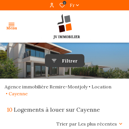
0
Fr
Menu
accueil
Filtrer
ventes
locations
Agence immobilière Remire-Montjoly
Location
gestion
Cayenne
programmes
10
Logements à louer sur Cayenne
neufs
Trier par Les plus récentes
alerte