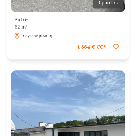
3 photos
Autre
62 m²
Cayenne (97300)
1 364 € CC*