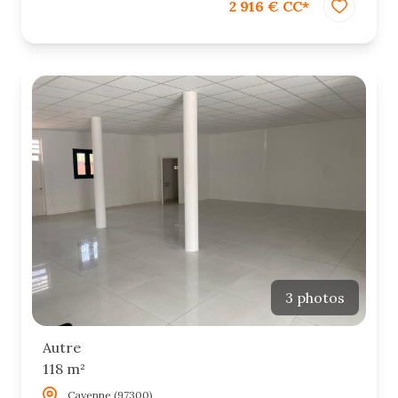
2 916 € CC*
3 photos
Autre
118 m²
Cayenne (97300)