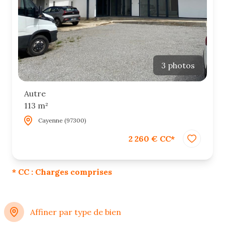
3 photos
Autre
113 m²
Cayenne (97300)
2 260 € CC*
* CC : Charges comprises
Affiner par type de bien