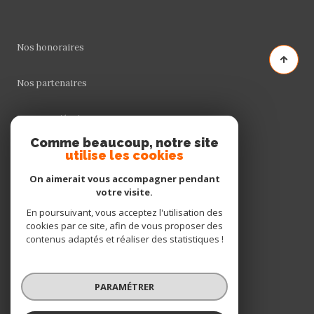
Nos honoraires
Nos partenaires
Mentions légales
Comme beaucoup, notre site
utilise les cookies
Admin
On aimerait vous accompagner pendant
Politique RGPD
votre visite.
En poursuivant, vous acceptez l'utilisation des
cookies par ce site, afin de vous proposer des
Cookies
contenus adaptés et réaliser des statistiques !
© 2026 | Tous droits réservés
PARAMÉTRER