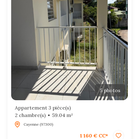
5 photos
Appartement 3 pièce(s)
2 chambre(s)
59.04 m²
Cayenne (97300)
1 160 € CC*