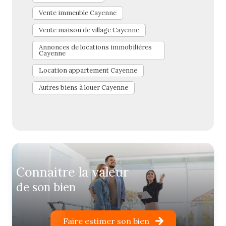
la localisation, le budget et les caractéristiques
immobilier devienne une expérience sans souci.
Vente immeuble Cayenne
souhaitées.
Vente maison de village Cayenne
Annonces de locations immobilières
Cayenne
Location appartement Cayenne
Autres biens à louer Cayenne
connaitre la valeur
de son bien
Faire estimer son bien