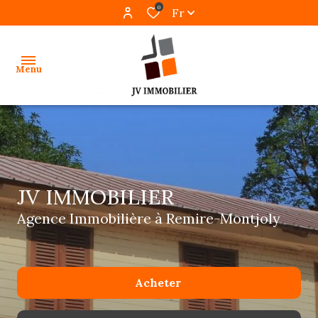
0
Fr
Menu
accueil
ventes
JV IMMOBILIER
locations
Agence Immobilière à Remire-Montjoly
gestion
programmes
neufs
Acheter
alerte