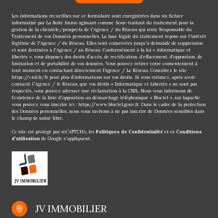
Les informations recueillies sur ce formulaire sont enregistrées dans un fichier
informatisé par La Boite Immo agissant comme Sous-traitant du traitement pour la
gestion de la clientèle/prospects de l'Agence / du Réseau qui reste Responsable du
Traitement de vos Données personnelles. La base légale du traitement repose sur l'intérêt
légitime de l'Agence / du Réseau. Elles sont conservées jusqu'à demande de suppression
et sont destinées à l'Agence / au Réseau. Conformément à la loi « informatique et
libertés », vous disposez des droits d’accès, de rectification, d’effacement, d’opposition, de
limitation et de portabilité de vos données. Vous pouvez retirer votre consentement à
tout moment en contactant directement l’Agence / Le Réseau. Consultez le site
https://cnil.fr/fr
pour plus d’informations sur vos droits. Si vous estimez, après avoir
contacté l'Agence / le Réseau, que vos droits « Informatique et Libertés » ne sont pas
respectés, vous pouvez adresser une réclamation à la CNIL. Nous vous informons de
l’existence de la liste d'opposition au démarchage téléphonique « Bloctel », sur laquelle
vous pouvez vous inscrire ici :
https://www.bloctel.gouv.fr
. Dans le cadre de la protection
des Données personnelles, nous vous invitons à ne pas inscrire de Données sensibles dans
le champ de saisie libre.
Ce site est protégé par reCAPTCHA, les
Politiques de Confidentialité
et es
Conditions
d'utilisation
de Google s'appliquent.
JV IMMOBILIER