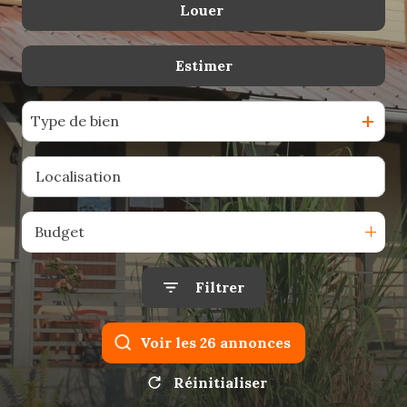
Louer
De l'ancien
e-
Du neuf
mail
Estimer
à l'année
De l'immo pro
estimation
De l'immo pro
Type de bien
contact
Budget
Filtrer
Voir les
26
annonces
Réinitialiser