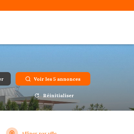
er
Voir les
5
annonces
Réinitialiser
Affiner par ville