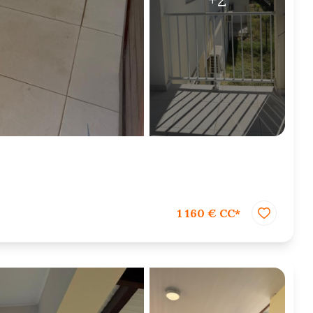
+2
1 160 € CC*