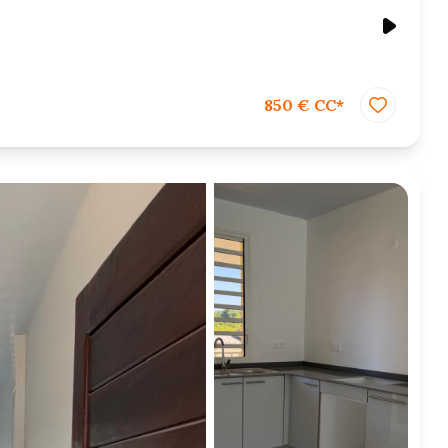
850 € CC*