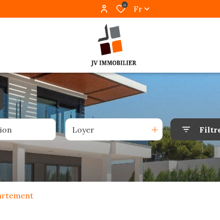
0
Fr
Loyer
Filtr
artement