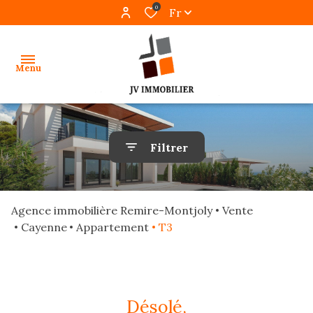
0
Fr
Menu
accueil
Filtrer
ventes
locations
Agence immobilière Remire-Montjoly
Vente
gestion
Cayenne
Appartement
T3
programmes
neufs
désolé,
alerte