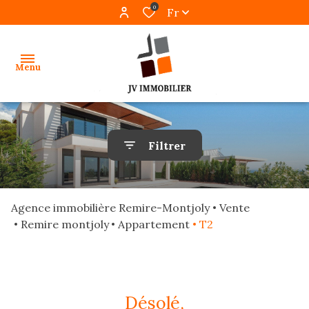
0
Fr
Menu
accueil
Filtrer
ventes
locations
Agence immobilière Remire-Montjoly
Vente
gestion
Remire montjoly
Appartement
T2
programmes
neufs
désolé,
alerte